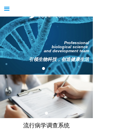
首页
끀
关于我们
新闻中心
Professional
产品中心
biological science
and development team
服务中心
引领生物科技，创造健康生活
案例中心
获得支持
公司招聘
试用申请
流行病学调查系统